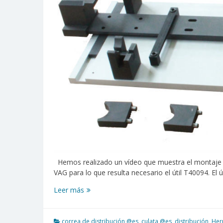
Hemos realizado un vídeo que muestra el montaje 
VAG para lo que resulta necesario el útil T40094. E
Montaje
Leer más
árboles
de
levas
correa de distribución @es
,
culata @es
,
distribución
,
Her