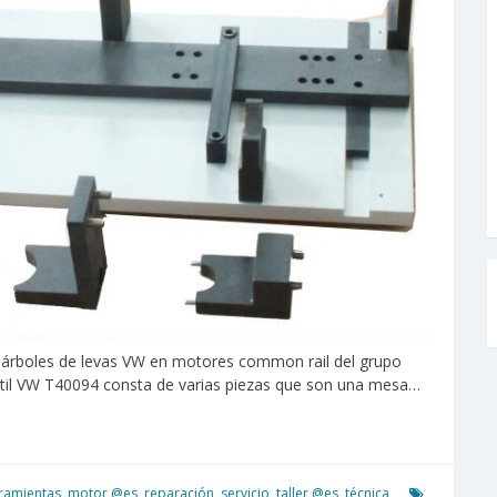
árboles de levas VW en motores common rail del grupo
l útil VW T40094 consta de varias piezas que son una mesa…
ramientas
,
motor @es
,
reparación
,
servicio
,
taller @es
,
técnica