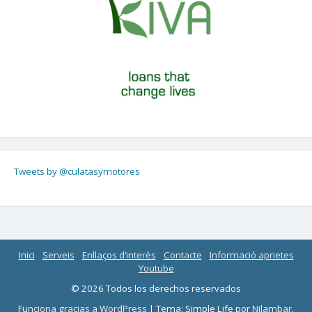
Tweets by @culatasymotores
Inici
Serveis
Enllaços d’interès
Contacte
Informació aprietes
Youtube
© 2026 Todos los derechos reservados
Funciona gracias a WordPress
|
Tema: Simple Life por
Nilambar
.