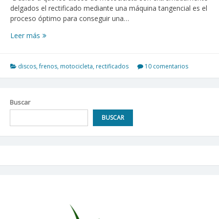
delgados el rectificado mediante una máquina tangencial es el
proceso óptimo para conseguir una…
Rectificar
Leer más
discos
de
freno
discos
,
frenos
,
motocicleta
,
rectificados
10 comentarios
de
moto
Buscar
BUSCAR